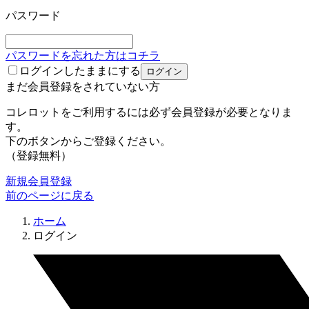
パスワード
パスワードを忘れた方はコチラ
ログインしたままにする
ログイン
まだ会員登録をされていない方
コレロットをご利用するには必ず会員登録が必要となりま
す。
下のボタンからご登録ください。
（登録無料）
新規会員登録
前のページに戻る
ホーム
ログイン