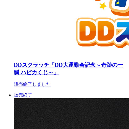
DDスクラッチ「DD大運動会記念～奇跡の一
瞬 ハピカくじ～」
販売終了しました
販売終了