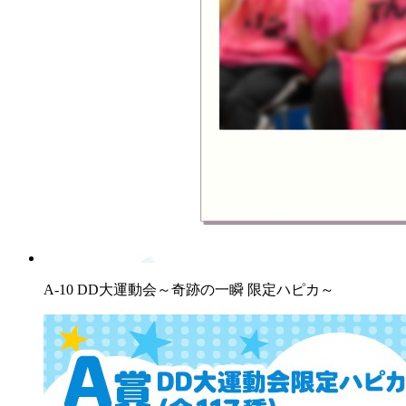
A-10 DD大運動会～奇跡の一瞬 限定ハピカ～