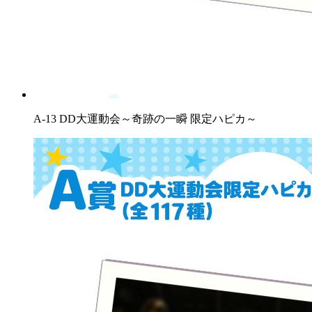
A-13 DD大運動会～奇跡の一瞬 限定ハピカ～