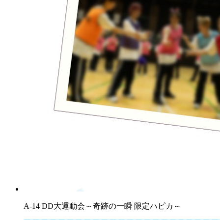
A-14 DD大運動会～奇跡の一瞬 限定ハピカ～