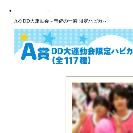
A-9 DD大運動会～奇跡の一瞬 限定ハピカ～