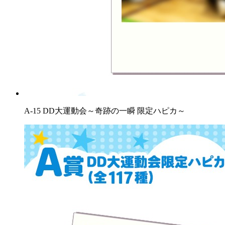
A-15 DD大運動会～奇跡の一瞬 限定ハピカ～