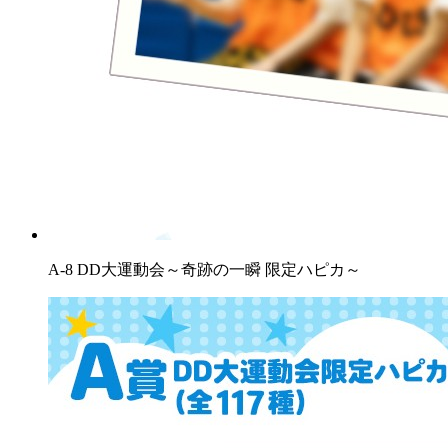
A-8 DD大運動会～奇跡の一瞬 限定ハピカ～