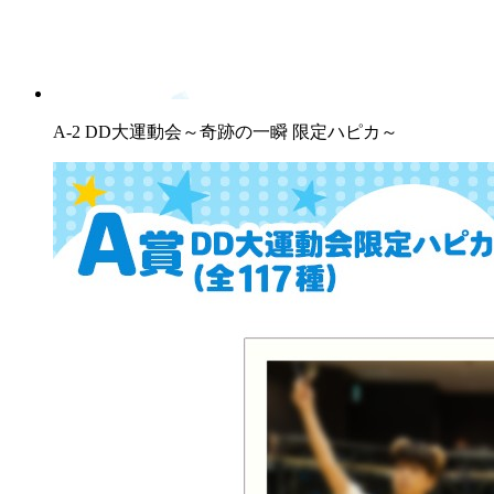
A-2 DD大運動会～奇跡の一瞬 限定ハピカ～