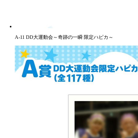
A-11 DD大運動会～奇跡の一瞬 限定ハピカ～