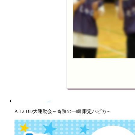
A-12 DD大運動会～奇跡の一瞬 限定ハピカ～