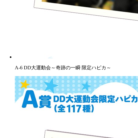
A-6 DD大運動会～奇跡の一瞬 限定ハピカ～