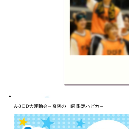
A-3 DD大運動会～奇跡の一瞬 限定ハピカ～