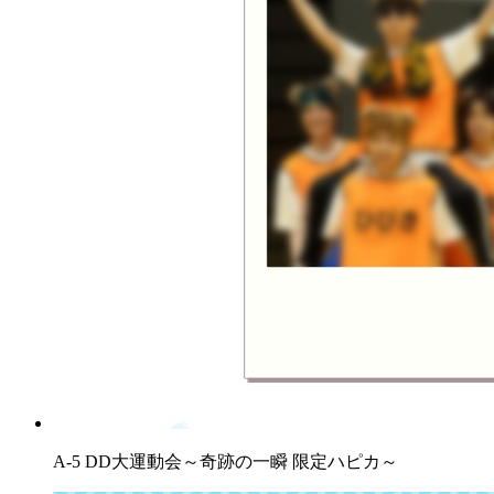
A-5 DD大運動会～奇跡の一瞬 限定ハピカ～