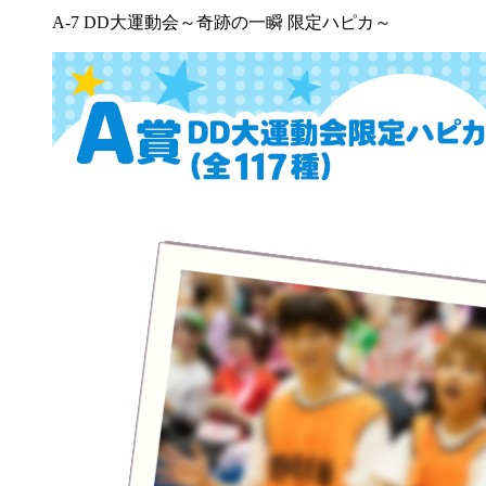
A-7 DD大運動会～奇跡の一瞬 限定ハピカ～