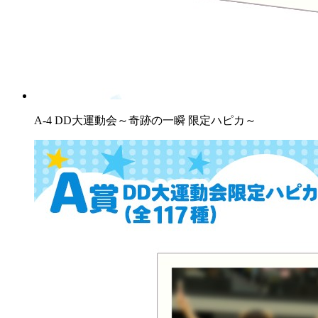
A-4 DD大運動会～奇跡の一瞬 限定ハピカ～