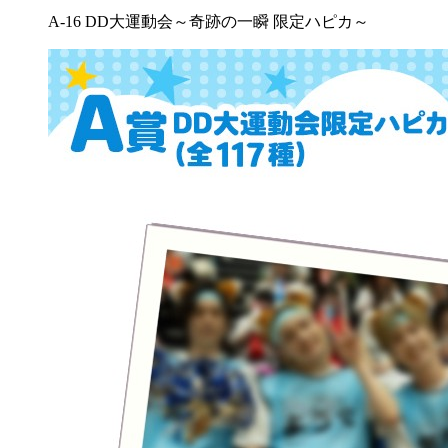
A-16 DD大運動会～奇跡の一瞬 限定ハピカ～