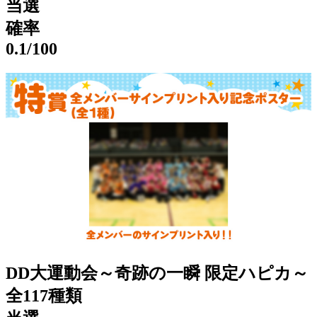
当選
確率
0.1
/100
DD大運動会～奇跡の一瞬 限定ハピカ～
全117種類