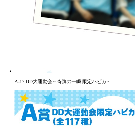
A-17 DD大運動会～奇跡の一瞬 限定ハピカ～